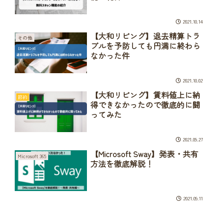
2021.10.14
【大和リビング】退去精算トラ
その他
ブルを予防しても円満に終わら
なかった件
2021.10.02
【大和リビング】賃料値上に納
節約
得できなかったので徹底的に闘
ってみた
2021.09.27
【Microsoft Sway】発表・共有
Microsoft 365
方法を徹底解説！
2021.09.11