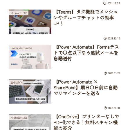
2021.12.23
【Teams】タグ機能でメンショ
Microsoft 365
ンやグループチャットの効率
UP！
2021.12.15
【Power Automate】Formsテス
Power Automate
トで〇点以下なら追試メールを
自動送付
2021.11.28
【Power Automate ×
事例紹介
SharePoint】期日〇日前に自動
でリマインダーを送る
2021.10.31
【OneDrive】プリンターなしで
Microsoft 365
PDF化できる！無料スキャン機
能の紹介