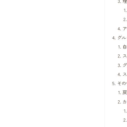
グル
その